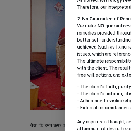
As stated,
Astrology rev
Therefore, our interpretat
2. No Guarantee of Res
We make
NO guarantees 
remedies provided through 
better self-understanding
achieved
(such as fixing 
issues, which are referenc
The ultimate responsibili
with the client. The resul
free will, actions, and ext
- The client’s
faith, purit
- The client’s
actions, lif
- Adherence to
vedic/reli
- External circumstances an
Any impurity in thought, a
जैसा कि हमने ऊपर कहा कि ज्योतिष एक प्रकार का विज्ञान है ले
attainment of desired res