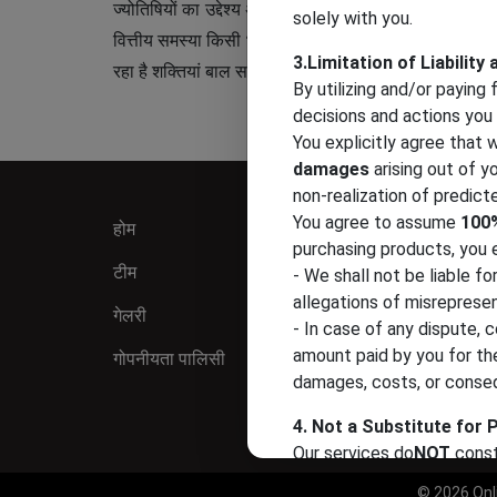
ज्योतिषियों का उद्देश्य अधिकतम समस्याओं को बिना किसी नकार
solely with you.
वित्तीय समस्या किसी भी तरह की प्रेम समस्या जैसे अंतर्जात
3.Limitation of Liabilit
रहा है शक्तियां बाल समस्या समाधान ये कुछ समस्याएं हैं जिन
By utilizing and/or paying
decisions and actions you 
You explicitly agree that 
damages
arising out of yo
non-realization of predict
You agree to assume
100%
होम
हमारे बारे में
purchasing products, you 
टीम
वीडियो
- We shall not be liable fo
allegations of misrepresen
गेलरी
संपर्क
- In case of any dispute, com
amount paid by you for the
गोपनीयता पालिसी
साइट मैप
damages, costs, or conseq
4. Not a Substitute for 
Our services do
NOT
const
business advice.
© 2026 Onli