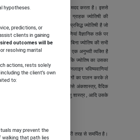
al hypotheses.
ाणियां करता है जो उन्हें सही निर्णय लेने में मदद करता है। इससे
न की भविष्यवाणी कैसे करते हैं। यदि कोई ग्राहक ज्योतिषी की
ं लोकप्रियता मिलेगी। ज्योतिषी वही विश्व प्रसिद्ध ज्योतिषी है जो
ice, predictions, or
संतुष्ट होते हैं। ज्योतिष की भविष्यवाणियां वैज्ञानिक तर्क पर
sist clients in gaining
sired outcomes will be
विज्ञान को पढ़ता है। इन खगोलीय पिंडों के बिना ज्योतिष की सभी
or resolving marital
 या नष्ट करते हैं। ज्योतिषी कई वर्षों का एक अनुभवी व्यक्ति है
जिसका नाम पूरी दुनिया में काफी है क्योंकि ज्योतिष का उसका
h actions, rests solely
 डेली ऑनलाइन उनकी राशि के अनुसार ऑनलाइन भविष्यवाणियां
including the client's own
ुविधा, संदेशों या सोशल मीडिया अनुप्रयोगों का पालन करके ले
ited to:
 प्रत्येक प्रकार की सेवा में विशेषज्ञ हैं जैसे अंकशास्त्र, वैदिक
न्न सेवाएं, शनि पूजा, ग्रह दोष पूजा, वास्तु शास्त्र , आदि उसके
rituals may prevent the
े नियंत्रण में है जो इस विषय के लिए पूरी तरह से समर्पित है।
f walking that path lies