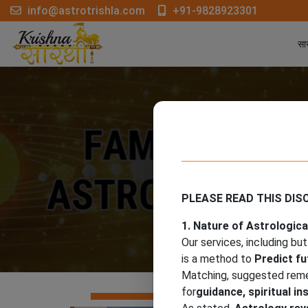
info@astrotrishla.com
+91-9828923301
सार
PLEASE READ THIS DIS
1. Nature of Astrologica
Our services, including but
is a method to
Predict fu
Matching, suggested remedi
for
guidance, spiritual i