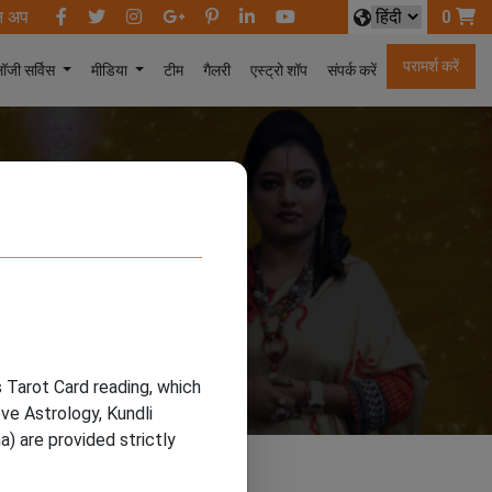
न अप
0
परामर्श करें
टीम
गैलरी
एस्ट्रो शॉप
संपर्क करें
लॉजी सर्विस
मीडिया
s Tarot Card reading, which
ve Astrology, Kundli
) are provided strictly