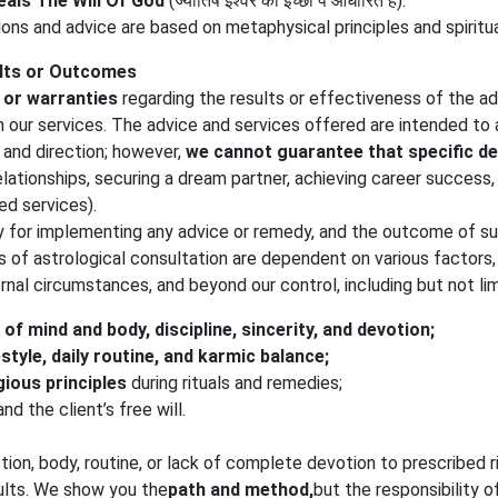
eals The Will Of God
(ज्योतिष ईश्वर की इच्छा पे आधारित है).
ions and advice are based on metaphysical principles and spiritu
विश्व प्रसिद्ध ज्योतिषी वह है जो व्यक्ति के जीवन के बारे में सही भविष्यव
कोई फर्क नहीं पड़ता कि वे समाधान कैसे ढूंढते हैं और वे पूर्वानुमा
ults or Outcomes
भविष्यवाणियों से संतुष्ट है तो यह निश्चित है कि ज्योतिषी को दुनिया भर मे
or warranties
regarding the results or effectiveness of the adv
हमेशा सही परिणामों की भविष्यवाणी करता है और उसके ग्राहक परिणामों से 
our services. The advice and services offered are intended to as
 and direction; however,
we cannot guarantee that specific de
आधारित होती हैं या यह एक ऐसा विज्ञान है जो खगोलीय पिंडों के पीछे के 
relationships, securing a dream partner, achieving career success, 
भविष्यवाणी कुछ भी नहीं है क्योंकि ये ऐसे ग्रह हैं जो आपके जीवन को बनाते
ed services).
जो ग्राहकों को अपना अनुभव प्रदान करने के लिए सक्रिय है। वह वह है 
ty for implementing any advice or remedy, and the outcome of suc
ज्ञान काफी प्रसिद्ध है। ऑनलाइन विश्व प्रसिद्ध ज्योतिषी इंडिया
ts of astrological consultation are dependent on various factors, 
वेबसाइटों पर प्रकाशित की जाती हैं और आप इन भविष्यवाणियों को ईमेल स
ernal circumstances, and beyond our control, including but not lim
सकते हैं। भारत में, वह सर्वोच्च विश्व प्रसिद्ध ज्योतिषी हैं, जो ज्योतिष की
y of mind and body, discipline, sincerity, and devotion;
ज्योतिष, हस्तरेखा, कुंडली, कुंडलिनी मंगनी और प्रेम ज्योतिष की अन्य विभि
estyle, daily routine, and karmic balance;
कुछ शक्तिशाली विशेषज्ञता विषय हैं।
gious principles
during rituals and remedies;
d the client’s free will.
ction, body, routine, or lack of complete devotion to prescribed 
किन ग्रहों की इस प्राकृतिक शक्ति का विज्ञान से संबंध केवल अनुभवी ज्योतिषी क
ults. We show you the
path and method,
but the responsibility o